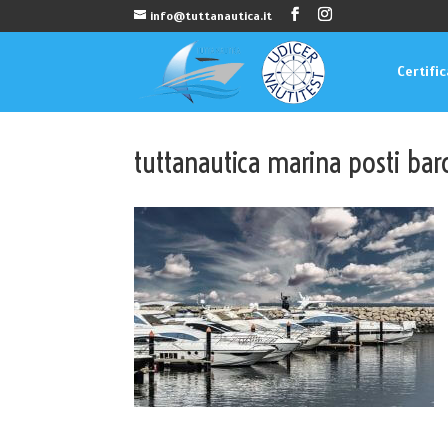
info@tuttanautica.it
Certifi
tuttanautica marina posti bar