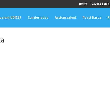
Home
Lavora con n
cazioni UDICER
Cantieristica
Assicurazioni
Posti Barca
R
ca